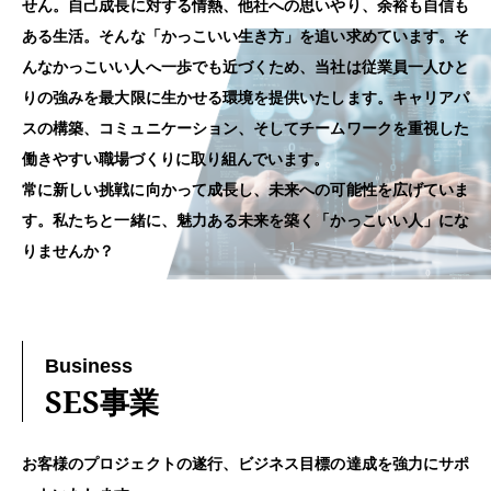
せん。
自己成長に対する情熱、他社への思いやり、余裕も自信も
ある生活。そん
な「かっこいい生き方」を追い求めています。
そ
んなかっこいい人へ一歩でも近づくため、当社は従業員一人ひと
りの
強みを最大限に生かせる環境を提供いたします。
キャリアパ
スの構築、コミュニケーション、そしてチームワークを重視した
働きやすい職場づくりに取り組んでいます。
常に新しい挑戦に向かって成長し、未来への可能性を広げていま
す。
私たちと一緒に、魅力ある未来を築く「かっこいい人」にな
りませんか？
Business
SES事業
お客様のプロジェクトの遂行、ビジネス目標の達成を強力にサポ